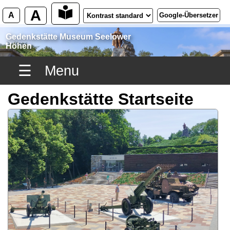
A
A
Google-Übersetzer
Gedenkstätte Museum Seelower
Höhen
☰
Menu
Gedenkstätte Startseite