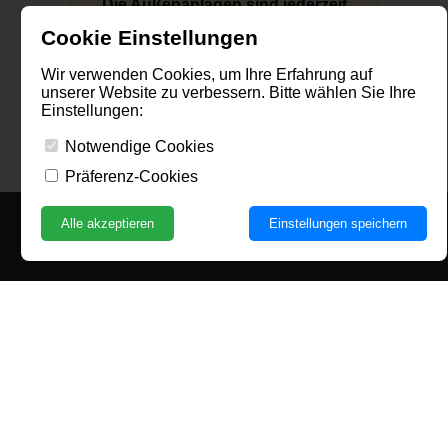
Die Außenanlagen sind jederzeit
zugänglich.
Cookie Einstellungen
Wir verwenden Cookies, um Ihre Erfahrung auf
unserer Website zu verbessern. Bitte wählen Sie Ihre
Einstellungen:
» Zur aktuellen Besucherumfrage
Notwendige Cookies
Präferenz-Cookies
Alle akzeptieren
Einstellungen speichern
Kontakt
Gedenkstätte & Museum Seelower Höhen
Küstriner Straße 28 a, 15306 Seelow
Telefon: +49 (0)3346 597
Fax: +49 (0)3346 598
E-Mail:
info@seelowerhoehen.de