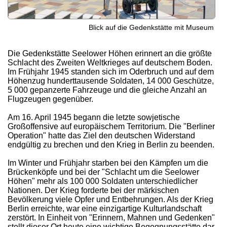
Blick auf die Gedenkstätte mit Museum
Die Gedenkstätte Seelower Höhen erinnert an die größte
Schlacht des Zweiten Weltkrieges auf deutschem Boden.
Im Frühjahr 1945 standen sich im Oderbruch und auf dem
Höhenzug hunderttausende Soldaten, 14 000 Geschütze,
5 000 gepanzerte Fahrzeuge und die gleiche Anzahl an
Flugzeugen gegenüber.
Am 16. April 1945 begann die letzte sowjetische
Großoffensive auf europäischem Territorium. Die "Berliner
Operation" hatte das Ziel den deutschen Widerstand
endgültig zu brechen und den Krieg in Berlin zu beenden.
Im Winter und Frühjahr starben bei den Kämpfen um die
Brückenköpfe und bei der "Schlacht um die Seelower
Höhen" mehr als 100 000 Soldaten unterschiedlicher
Nationen. Der Krieg forderte bei der märkischen
Bevölkerung viele Opfer und Entbehrungen. Als der Krieg
Berlin erreichte, war eine einzigartige Kulturlandschaft
zerstört. In Einheit von "Erinnern, Mahnen und Gedenken"
stellt dieser Ort heute eine wichtige Begegnungsstätte dar.