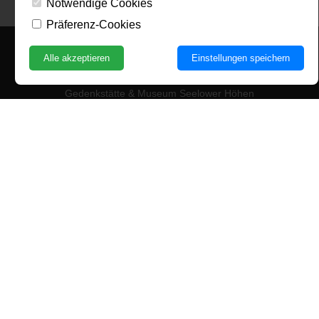
Notwendige Cookies
Präferenz-Cookies
Alle akzeptieren
Einstellungen speichern
Kontakt
Gedenkstätte & Museum Seelower Höhen
Küstriner Straße 28 a, 15306 Seelow
Telefon: +49 (0)3346 597
Fax: +49 (0)3346 598
E-Mail:
info@seelowerhoehen.de