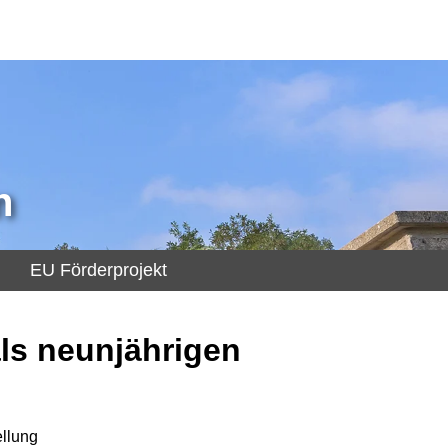
n
EU Förderprojekt
ls neunjährigen
llung