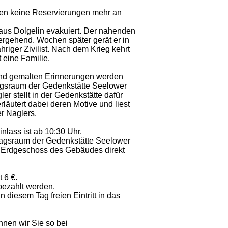
en keine Reservierungen mehr an
aus Dolgelin evakuiert. Der nahenden
ergehend. Wochen später gerät er in
riger Zivilist. Nach dem Krieg kehrt
 eine Familie.
nd gemalten Erinnerungen werden
agsraum der Gedenkstätte Seelower
er stellt in der Gedenkstätte dafür
äutert dabei deren Motive und liest
r Naglers.
nlass ist ab 10:30 Uhr.
tragsraum der Gedenkstätte Seelower
m Erdgeschoss des Gebäudes direkt
t 6 €.
bezahlt werden.
 diesem Tag freien Eintritt in das
nnen wir Sie so bei