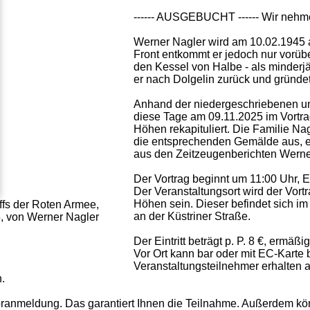
------ AUSGEBUCHT ------ Wir nehm
Werner Nagler wird am 10.02.1945 
Front entkommt er jedoch nur vorüb
den Kessel von Halbe - als minderjäh
er nach Dolgelin zurück und gründet
Anhand der niedergeschriebenen u
diese Tage am 09.11.2025 im Vortr
Höhen rekapituliert. Die Familie Nagl
die entsprechenden Gemälde aus, erl
aus den Zeitzeugenberichten Werne
Der Vortrag beginnt um 11:00 Uhr, Ei
Der Veranstaltungsort wird der Vor
Höhen sein. Dieser befindet sich i
ffs der Roten Armee,
an der Küstriner Straße.
5, von Werner Nagler
Der Eintritt beträgt p. P. 8 €, ermäßig
Vor Ort kann bar oder mit EC-Karte 
Veranstaltungsteilnehmer erhalten an
.
Voranmeldung. Das garantiert Ihnen die Teilnahme. Außerdem kö